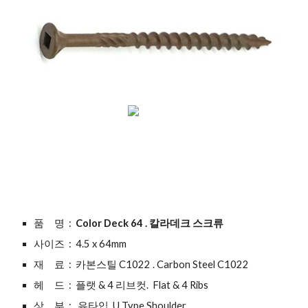
품     명  :
  Color Deck 64 . 칼라데크 스크류 
사이즈  :  4.5 x 64mm
재     료  :  카본스틸 C1022 . Carbon Steel C1022 
헤     드  :  플랫 & 4 리브컷.  Flat & 4 Ribs 
상     부  :   유타입. U Type Shoulder