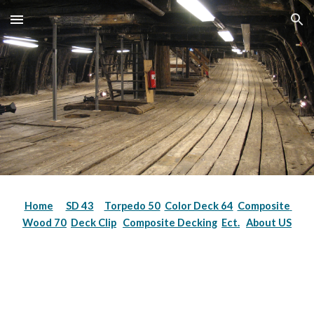
Skip to main content
Skip to navigation
Home
SD 43
Torpedo 50
Color Deck 64
Composite 
Wood 70
Deck Clip
Composite Decking
Ect.
About US